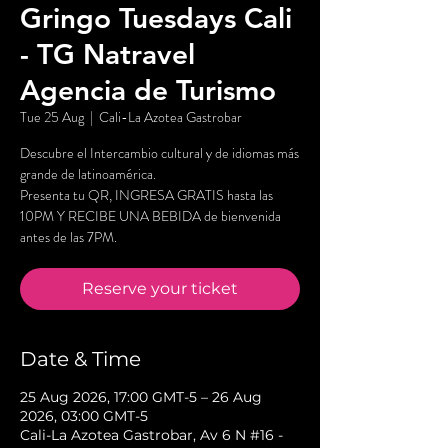
Gringo Tuesdays Cali
- TG Natravel
Agencia de Turismo
Tue 25 Aug
  |  
Cali-La Azotea Gastrobar
Descubre el Intercambio cultural y de idiomas más
grande de latinoamérica.
Presenta tu QR, INGRESA GRATIS hasta las
10PM Y RECIBE UNA BEBIDA de bienvenida
antes de las 7PM.
Reserve your ticket
Date & Time
25 Aug 2026, 17:00 GMT-5 – 26 Aug
2026, 03:00 GMT-5
Cali-La Azotea Gastrobar, Av 6 N #16 -