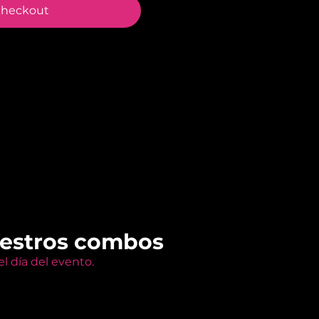
heckout
uestros combos
l día del evento.