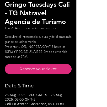
Gringo Tuesdays Cali
- TG Natravel
Agencia de Turismo
Tue 25 Aug
  |  
Cali-La Azotea Gastrobar
Descubre el Intercambio cultural y de idiomas más
grande de latinoamérica.
Presenta tu QR, INGRESA GRATIS hasta las
10PM Y RECIBE UNA BEBIDA de bienvenida
antes de las 7PM.
Reserve your ticket
Date & Time
25 Aug 2026, 17:00 GMT-5 – 26 Aug
2026, 03:00 GMT-5
Cali-La Azotea Gastrobar, Av 6 N #16 -