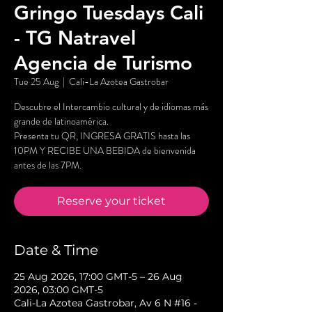
Gringo Tuesdays Cali
- TG Natravel
Agencia de Turismo
Tue 25 Aug
  |  
Cali-La Azotea Gastrobar
Descubre el Intercambio cultural y de idiomas más
grande de latinoamérica.
Presenta tu QR, INGRESA GRATIS hasta las
10PM Y RECIBE UNA BEBIDA de bienvenida
antes de las 7PM.
Reserve your ticket
Date & Time
25 Aug 2026, 17:00 GMT-5 – 26 Aug
2026, 03:00 GMT-5
Cali-La Azotea Gastrobar, Av 6 N #16 -