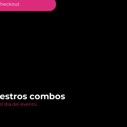
heckout
uestros combos
l día del evento.