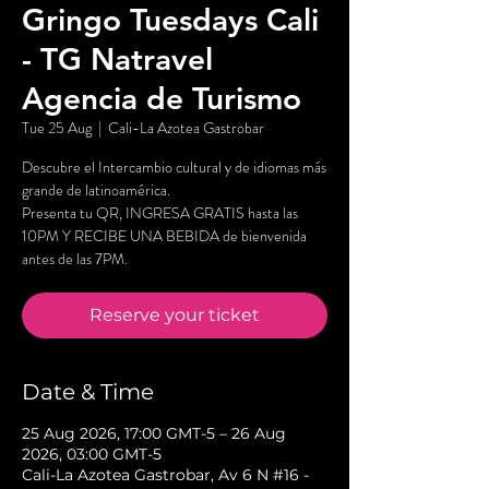
Gringo Tuesdays Cali
- TG Natravel
Agencia de Turismo
Tue 25 Aug
  |  
Cali-La Azotea Gastrobar
Descubre el Intercambio cultural y de idiomas más
grande de latinoamérica.
Presenta tu QR, INGRESA GRATIS hasta las
10PM Y RECIBE UNA BEBIDA de bienvenida
antes de las 7PM.
Reserve your ticket
Date & Time
25 Aug 2026, 17:00 GMT-5 – 26 Aug
2026, 03:00 GMT-5
Cali-La Azotea Gastrobar, Av 6 N #16 -