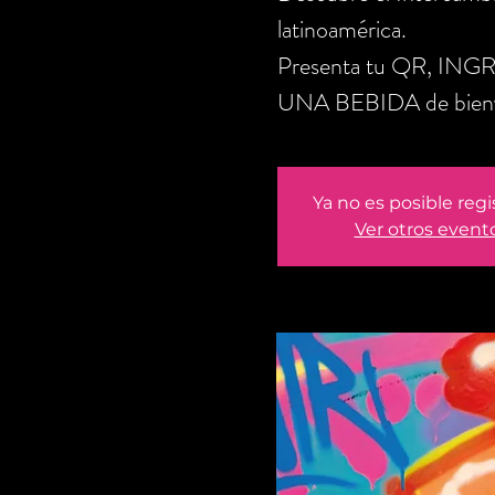
latinoamérica.
Presenta tu QR, ING
UNA BEBIDA de bienve
Ya no es posible regi
Ver otros event