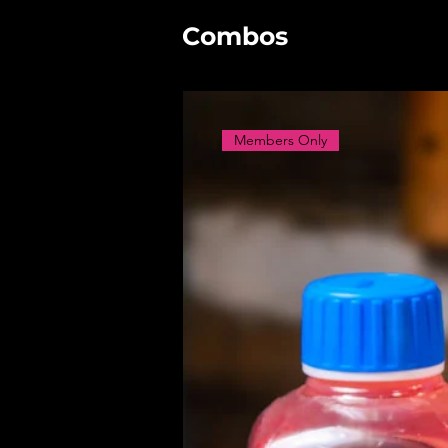
Combos
Members Only