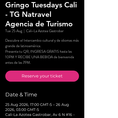
Gringo Tuesdays Cali
- TG Natravel
Agencia de Turismo
Tue 25 Aug
  |  
Cali-La Azotea Gastrobar
Descubre el Intercambio cultural y de idiomas más
grande de latinoamérica.
Presenta tu QR, INGRESA GRATIS hasta las
10PM Y RECIBE UNA BEBIDA de bienvenida
antes de las 7PM.
Reserve your ticket
Date & Time
25 Aug 2026, 17:00 GMT-5 – 26 Aug
2026, 03:00 GMT-5
Cali-La Azotea Gastrobar, Av 6 N #16 -