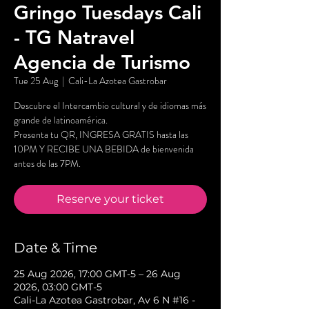
Gringo Tuesdays Cali
- TG Natravel
Agencia de Turismo
Tue 25 Aug
  |  
Cali-La Azotea Gastrobar
Descubre el Intercambio cultural y de idiomas más
grande de latinoamérica.
Presenta tu QR, INGRESA GRATIS hasta las
10PM Y RECIBE UNA BEBIDA de bienvenida
antes de las 7PM.
Reserve your ticket
Date & Time
25 Aug 2026, 17:00 GMT-5 – 26 Aug
2026, 03:00 GMT-5
Cali-La Azotea Gastrobar, Av 6 N #16 -