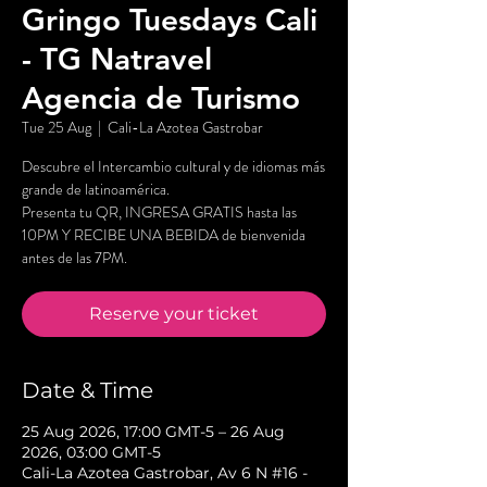
Gringo Tuesdays Cali
- TG Natravel
Agencia de Turismo
Tue 25 Aug
  |  
Cali-La Azotea Gastrobar
Descubre el Intercambio cultural y de idiomas más
grande de latinoamérica.
Presenta tu QR, INGRESA GRATIS hasta las
10PM Y RECIBE UNA BEBIDA de bienvenida
antes de las 7PM.
Reserve your ticket
Date & Time
25 Aug 2026, 17:00 GMT-5 – 26 Aug
2026, 03:00 GMT-5
Cali-La Azotea Gastrobar, Av 6 N #16 -