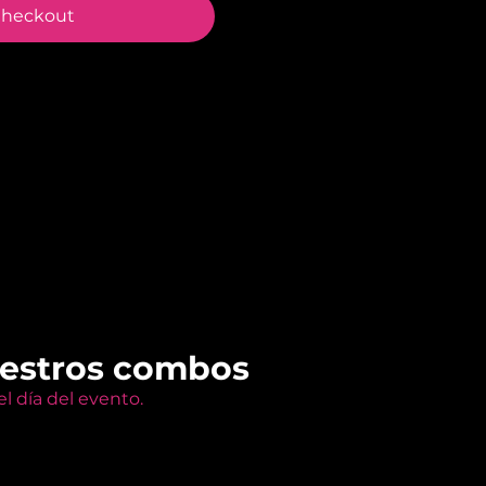
heckout
uestros combos
l día del evento.