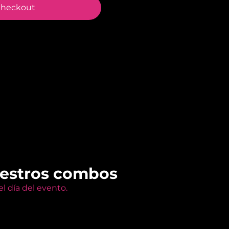
heckout
uestros combos
l día del evento.