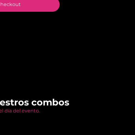
heckout
uestros combos
l día del evento.