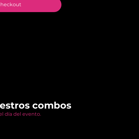
heckout
uestros combos
l día del evento.