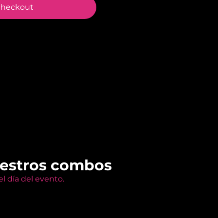
heckout
uestros combos
l día del evento.