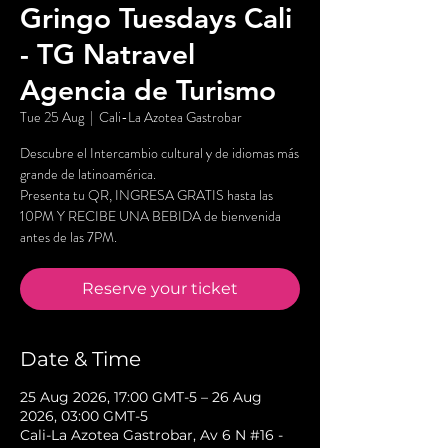
Gringo Tuesdays Cali
- TG Natravel
Agencia de Turismo
Tue 25 Aug
  |  
Cali-La Azotea Gastrobar
Descubre el Intercambio cultural y de idiomas más
grande de latinoamérica.
Presenta tu QR, INGRESA GRATIS hasta las
10PM Y RECIBE UNA BEBIDA de bienvenida
antes de las 7PM.
Reserve your ticket
Date & Time
25 Aug 2026, 17:00 GMT-5 – 26 Aug
2026, 03:00 GMT-5
Cali-La Azotea Gastrobar, Av 6 N #16 -