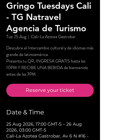
Gringo Tuesdays Cali
- TG Natravel
Agencia de Turismo
Tue 25 Aug
  |  
Cali-La Azotea Gastrobar
Descubre el Intercambio cultural y de idiomas más
grande de latinoamérica.
Presenta tu QR, INGRESA GRATIS hasta las
10PM Y RECIBE UNA BEBIDA de bienvenida
antes de las 7PM.
Reserve your ticket
Date & Time
25 Aug 2026, 17:00 GMT-5 – 26 Aug
2026, 03:00 GMT-5
Cali-La Azotea Gastrobar, Av 6 N #16 -