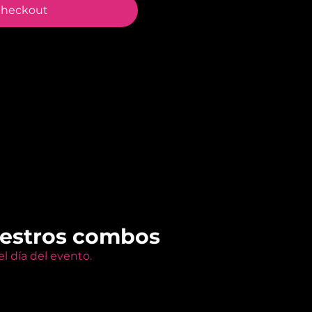
heckout
uestros combos
l día del evento.