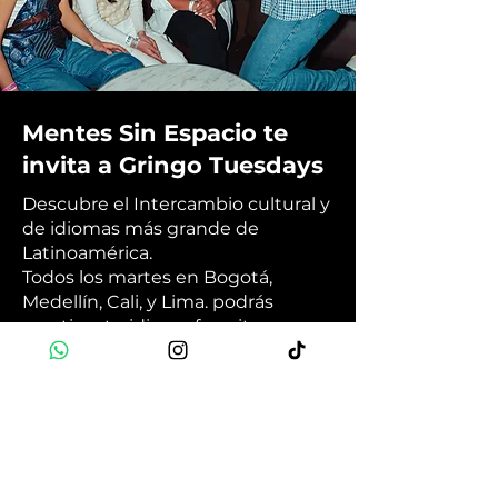
Mentes Sin Espacio te
invita a Gringo Tuesdays
Descubre el Intercambio cultural y
de idiomas más grande de
Latinoamérica.
Todos los martes en Bogotá,
Medellín, Cali, y Lima. podrás
practicar tu idioma favorito con
hablantes nativos y luego terminar
la noche en la mejor fiesta
internacional de la ciudad. 🗣️🎉💃🏽
Book Now